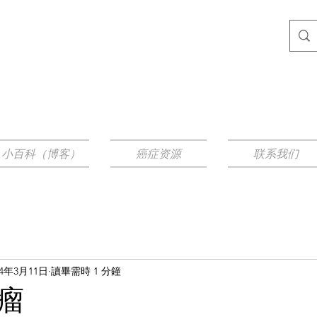
小百科（博客）
癌症资源
联系我们
24年3月11日
讀畢需時 1 分鐘
瘤